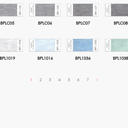
BPLC05
BPLC06
BPLC07
BPLC08
BPL1019
BPL1016
BPL1036
BPL103
1
2
3
4
5
6
7