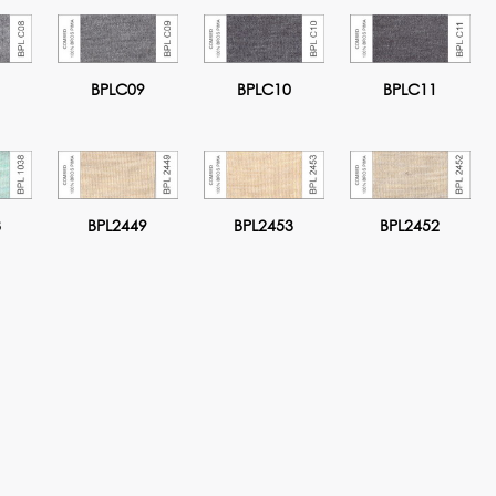
BPLC09
BPLC10
BPLC11
8
BPL2449
BPL2453
BPL2452