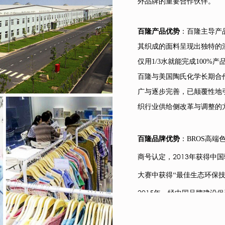
外品牌的重要合作伙伴。
百隆产品优势
：百隆主导产
其织成的面料呈现出独特的
仅用1/3水就能完成100
百隆与美国陶氏化学长期合
广与逐步完善，已颠覆性地
织行业供给侧改革与调整的
百隆品牌优势
：BROS高
商号认定，2013年获得中
大赛中获得“最佳生态环保技
2015年，经中国品牌建设
贸易促进委员会、中国纺织