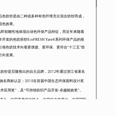
品色纺纱是由二种或多种有色纤维充分混合纺纱而成，
混色效果。
%产品即前瞻性地体现出绿色环保产品特征，而近年来随着
作开发的
色纺胚纱EcoFRESH Yarn®系列环保产品的推
引领色纺技术向着更便捷、更环保、更符合“十三五”纺
方向发展。
2012年通过浙江省著名
端色纺纱是百隆推出的自主品牌，
国驰名商标认定；
2015在首届中国生态环保面料设计奖
术应用奖”，及“可持续纺织产品开发-卓越能效奖”。
促进会、中国资产评估协会、中国中央电视台、中国国际
工业联合会联合评估，
BROS达到
中国品牌价值评估