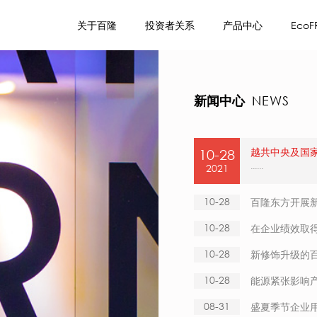
关于百隆
投资者关系
产品中心
EcoF
新闻中心
NEWS
10-28
越共中央及国
......
2021
10-28
百隆东方开展
10-28
在企业绩效取
10-28
新修饰升级的
10-28
能源紧张影响
08-31
盛夏季节企业