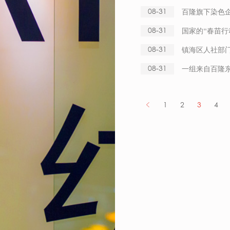
08-31
百隆旗下染色企
08-31
国家的“春苗行
08-31
镇海区人社部
08-31
一组来自百隆
1
2
3
4