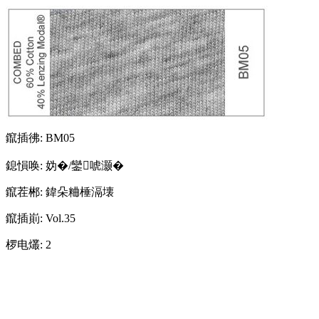
鑹插彿:
BM05
鎴愪唤:
妫�/鑾唬灏�
鑹茬郴:
鍏朵粬棰滆壊
鑹插崱:
Vol.35
椤电爜:
2