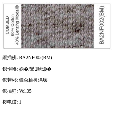
鑹插彿:
BA2NF002(BM)
鎴愪唤:
妫�/鑾唬灏�
鑹茬郴:
鍏朵粬棰滆壊
鑹插崱:
Vol.35
椤电爜:
1